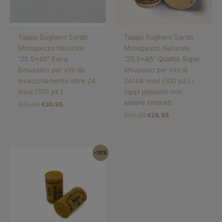
Tappo Sughero Sardo
Tappo Sughero Sardo
Monopezzo Naturale
Monopezzo Naturale
“25.5×45” Extra
“25.5×45” Qualità Super
Smussato per vini da
smussato per vini di
invecchiamento oltre 24
24/48 mesi (100 pz.) i
mesi (100 pz.)
tappi possono non
essere timbrati
€
33.00
€
30.95
€
30.00
€
26.95
Il
Il
-10%
prezzo
prezzo
originale
attuale
era:
è:
€30.00.
€26.95.