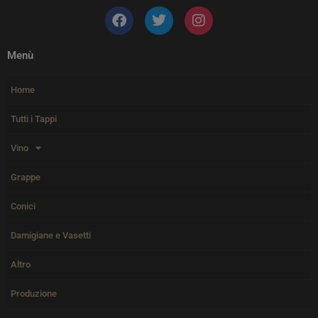
F
T
I
a
w
n
c
i
s
e
t
t
Menù
b
t
a
o
e
g
Home
o
r
r
k
a
Tutti i Tappi
m
Vino
Grappe
Conici
Damigiane e Vasetti
Altro
Produzione