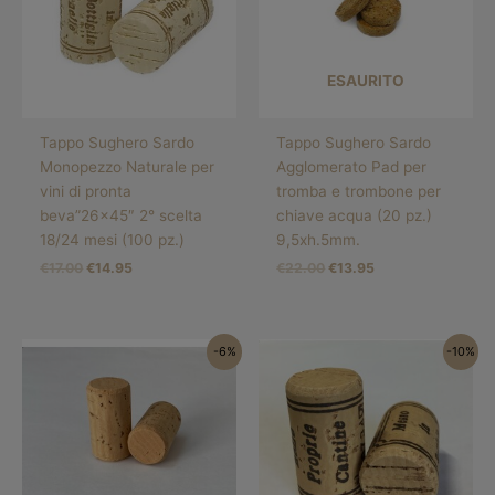
ESAURITO
Tappo Sughero Sardo
Tappo Sughero Sardo
Monopezzo Naturale per
Agglomerato Pad per
vini di pronta
tromba e trombone per
beva”26×45″ 2° scelta
chiave acqua (20 pz.)
18/24 mesi (100 pz.)
9,5xh.5mm.
€
17.00
€
14.95
€
22.00
€
13.95
Il
Il
Il
Il
-6%
-10%
prezzo
prezzo
prezzo
prezzo
originale
attuale
originale
attuale
era:
è:
era:
è:
€33.00.
€30.95.
€30.00.
€26.95.