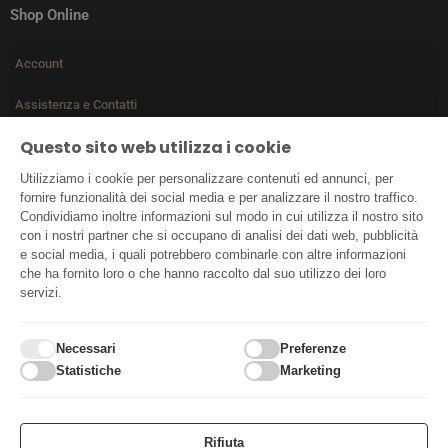
Shop Online
Account
Assistenza e Contatti
Questo sito web utilizza i cookie
Termini e Condizioni
Utilizziamo i cookie per personalizzare contenuti ed annunci, per
ODR
fornire funzionalità dei social media e per analizzare il nostro traffico.
Condividiamo inoltre informazioni sul modo in cui utilizza il nostro sito
con i nostri partner che si occupano di analisi dei dati web, pubblicità
e social media, i quali potrebbero combinarle con altre informazioni
che ha fornito loro o che hanno raccolto dal suo utilizzo dei loro
servizi.
Necessari
Preferenze
Statistiche
Marketing
© 2022 Sugherificio Mario Columbano SAS | P.IVA: 01468540909 | SEO &
Rifiuta