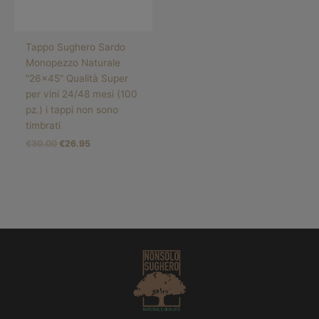
Tappo Sughero Sardo
Monopezzo Naturale
“26×45” Qualità Super
per vini 24/48 mesi (100
pz.) i tappi non sono
timbrati
€
30.00
€
26.95