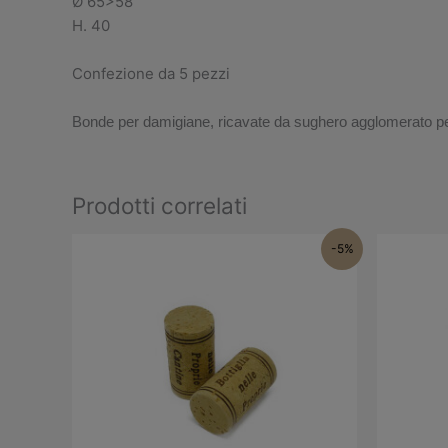
Ø 65>58
H. 40
Confezione da 5 pezzi
Bonde per damigiane, ricavate da sughero agglomerato pe
Prodotti correlati
Il
Il
Il
-5%
prezzo
prezzo
p
originale
attuale
o
era:
è:
e
€20.00.
€18.95.
€