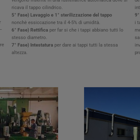
ricava il tappo cilindrico.
in
5° Fase) Lavaggio e 1° sterilizzazione del tappo
9°
r
nonchè essiccazione tra il 4-5% di umidità.
i 
 –
6° Fase) Rettifica
per far si che i tappi abbiano tutti lo
me
stesso diametro.
sa
re
7° Fase) Intestatura
per dare ai tappi tutti la stessa
in
altezza.
pr