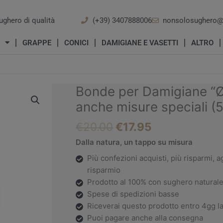
ughero di qualità
(+39) 3407888006
nonsolosughero@
GRAPPE
CONICI
DAMIGIANE E VASETTI
ALTRO
Il
Il
Bonde per Damigiane “Ø
prezzo
prezzo
anche misure speciali (5
originale
attuale
era:
è:
€
20.00
€
17.95
€20.00.
€17.95.
Dalla natura, un tappo su misura
Più confezioni acquisti, più risparmi, a
risparmio
Prodotto al 100% con sughero natural
Spese di spedizioni basse
Riceverai questo prodotto entro 4gg la
Puoi pagare anche alla consegna