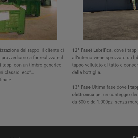
izzazione del tappo, il cliente ci
12° Fase) Lubrifica,
dove i tappi
 provvediamo a far realizzare il
all’interno viene spruzzato un lu
e i tappi con un timbro generico
tappo vellutato al tatto e consen
ni classici ecc”…
della bottiglia.
finale
13° Fase
Ultima fase dove
i tap
elettronica
per un conteggio dent
da 500 e da 1.000pz. senza marg