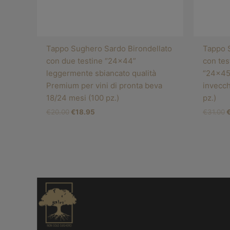
Tappo Sughero Sardo Birondellato
Tappo 
con due testine “24×44”
con tes
leggermente sbiancato qualità
“24×45”
Premium per vini di pronta beva
invecch
18/24 mesi (100 pz.)
pz.)
€
20.00
€
18.95
€
31.00