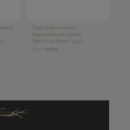
opezzo
Tappo Sughero Sardo
Agglomerato per Vasetti
.)
“Ø60>57xh.10mm” (5 pz.)
€
14.00
€
11.95