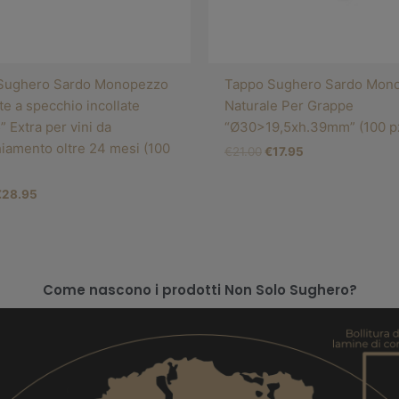
Sughero Sardo Monopezzo
Tappo Sughero Sardo Mon
te a specchio incollate
Naturale Per Grappe
 Extra per vini da
“Ø30>19,5xh.39mm” (100 pz
iamento oltre 24 mesi (100
€
21.00
€
17.95
€
28.95
Come nascono i prodotti Non Solo Sughero?