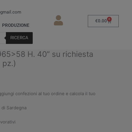
gmail.com
0
Carrello
€
0.00
PRODUZIONE
RICERCA
65>58 H. 40” su richiesta
 pz.)
ggiungi confezioni al tuo ordine e calcola il tuo
e di Sardegna
vorativi