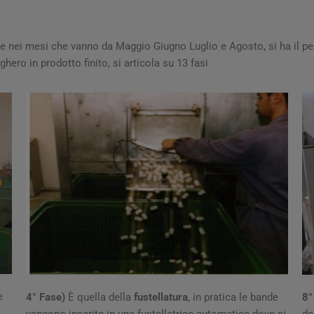
 nei mesi che vanno da Maggio Giugno Luglio e Agosto, si ha il per
ero in prodotto finito, si articola su 13 fasi
e
4° Fase)
È quella della
fustellatura
, in pratica le bande
8°
vengono inserite in una fustellatrice automatica dove si
de