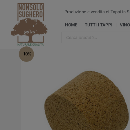
Vai
al
Produzione e vendita di Tappi in S
contenuto
HOME
TUTTI I TAPPI
VINO
Products
search
-10%